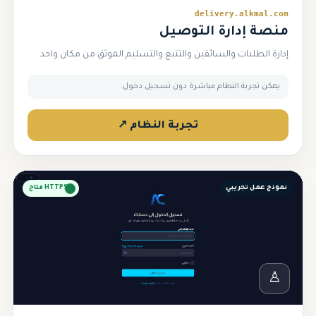
delivery.alkmal.com
منصة إدارة التوصيل
إدارة الطلبات والسائقين والتتبع والتسليم الموثق من مكان واحد.
يمكن تجربة النظام مباشرة دون تسجيل دخول.
تجربة النظام ↗
نموذج عمل تجريبي
HTTPS متاح
♙