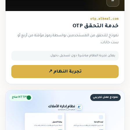
#
otp.alkmal.com
خدمة التحقق OTP
نموذج للتحقق من المستخدمين بواسطة رموز مؤقتة من أربع أو
ست خانات.
يمكن تجربة النظام مباشرة دون تسجيل دخول.
تجربة النظام ↗
نموذج عمل تجريبي
HTTPS متاح