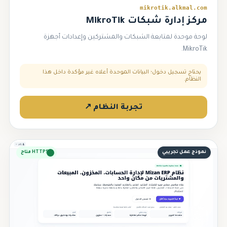
mikrotik.alkmal.com
مركز إدارة شبكات MikroTik
لوحة موحدة لمتابعة الشبكات والمشتركين وإعدادات أجهزة
MikroTik.
يحتاج تسجيل دخول؛ البيانات الموحدة أعلاه غير مؤكدة داخل هذا
النظام.
تجربة النظام ↗
نموذج عمل تجريبي
HTTPS متاح
⚖