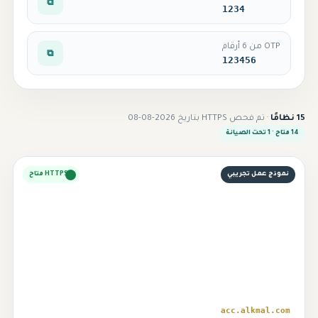
⧉
1234
OTP من 6 أرقام
⧉
123456
15 نظامًا
· تم فحص HTTPS بتاريخ 2026-08-08
14 متاح · 1 تحت الصيانة
نموذج عمل تجريبي
HTTPS متاح
⌁
acc.alkmal.com