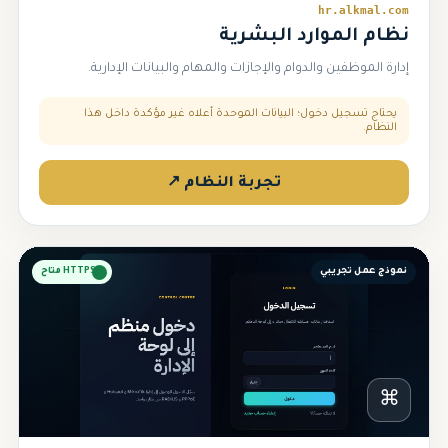
hr.alkmal.com
نظام الموارد البشرية
إدارة الموظفين والدوام والإجازات والمهام والبيانات الإدارية.
يحتاج تسجيل دخول؛ البيانات الموحدة أعلاه غير مؤكدة داخل هذا
النظام.
تجربة النظام ↗
نموذج عمل تجريبي
HTTPS متاح
⌘