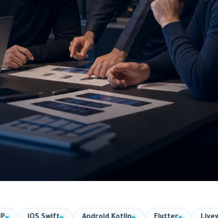
PHP
iOS Swift
Android Kotlin
Flutter