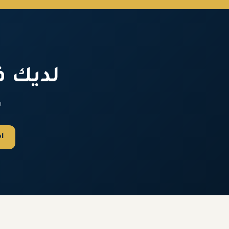
لديك ف
ش
ا