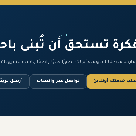
لنبدأ
كرة تستحق أن تُبنى باح
اركنا متطلباتك، وسنقدّم لك تصورًا تقنيًا واضحًا يناسب مشروعك.
طلب خدمتك أونلاين
تواصل عبر واتساب
أرسل بريدًا