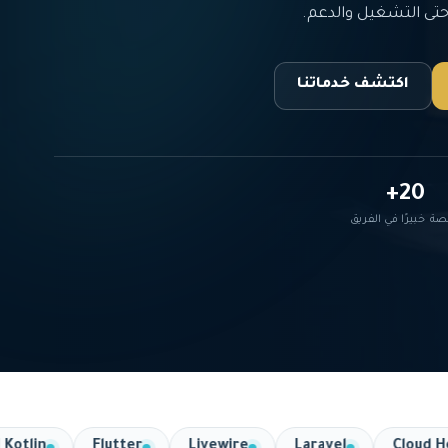
تى التشغيل والدعم.
اكتشف خدماتنا
20+
صة
خبيرًا في الفريق
Android Kotlin
Flutter
Livewire
Laravel