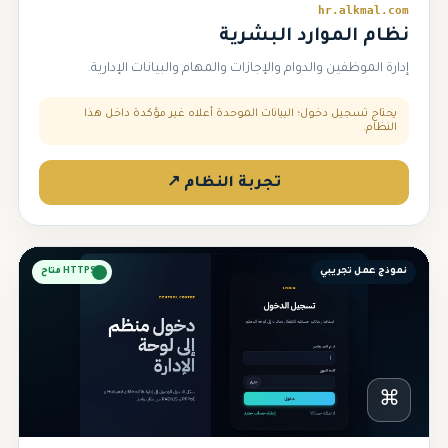
hr.alkmal.com
نظام الموارد البشرية
إدارة الموظفين والدوام والإجازات والمهام والبيانات الإدارية.
يحتاج تسجيل دخول؛ البيانات الموحدة أعلاه غير مؤكدة داخل هذا
النظام.
تجربة النظام ↗
نموذج عمل تجريبي
HTTPS متاح
⌘