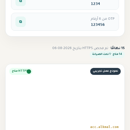
⧉
1234
OTP من 6 أرقام
⧉
123456
15 نظامًا
· تم فحص HTTPS بتاريخ 2026-08-06
14 متاح · 1 تحت الصيانة
نموذج عمل تجريبي
HTTPS متاح
⌁
acc.alkmal.com