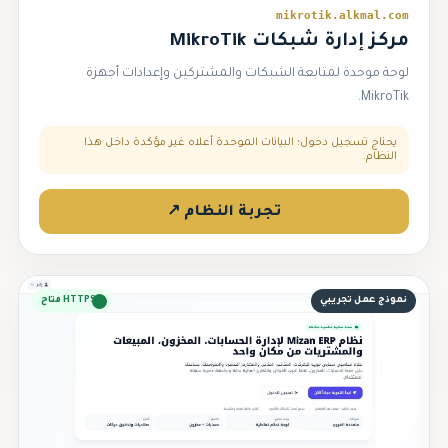
mikrotik.alkmal.com
مركز إدارة شبكات MikroTik
لوحة موحدة لمتابعة الشبكات والمشتركين وإعدادات أجهزة
MikroTik.
يحتاج تسجيل دخول؛ البيانات الموحدة أعلاه غير مؤكدة داخل هذا
النظام.
تجربة النظام ↗
نموذج عمل تجريبي
HTTPS متاح
⚖