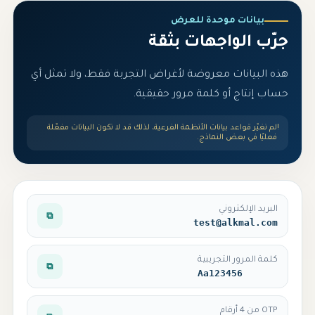
بيانات موحدة للعرض
جرّب الواجهات بثقة
هذه البيانات معروضة لأغراض التجربة فقط، ولا تمثل أي
حساب إنتاج أو كلمة مرور حقيقية.
!
لم نغيّر قواعد بيانات الأنظمة الفرعية، لذلك قد لا تكون البيانات مفعّلة
فعليًا في بعض النماذج.
البريد الإلكتروني
⧉
test@alkmal.com
كلمة المرور التجريبية
⧉
Aa123456
OTP من 4 أرقام