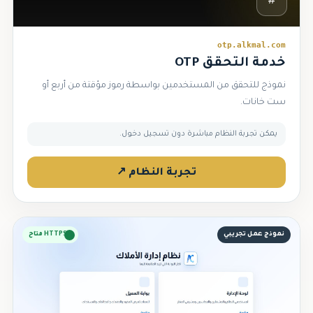
#
otp.alkmal.com
خدمة التحقق OTP
نموذج للتحقق من المستخدمين بواسطة رموز مؤقتة من أربع أو
ست خانات.
يمكن تجربة النظام مباشرة دون تسجيل دخول.
تجربة النظام ↗
نموذج عمل تجريبي
HTTPS متاح