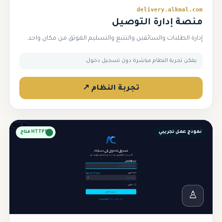
delivery.alkmal.com
منصة إدارة التوصيل
إدارة الطلبات والسائقين والتتبع والتسليم الموثق من مكان واحد.
يمكن تجربة النظام مباشرة دون تسجيل دخول.
تجربة النظام ↗
نموذج عمل تجريبي
HTTPS متاح
♙