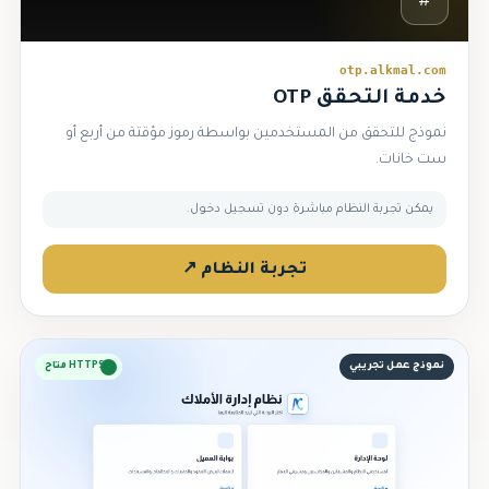
#
otp.alkmal.com
خدمة التحقق OTP
نموذج للتحقق من المستخدمين بواسطة رموز مؤقتة من أربع أو
ست خانات.
يمكن تجربة النظام مباشرة دون تسجيل دخول.
تجربة النظام ↗
نموذج عمل تجريبي
HTTPS متاح