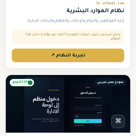
hr.alkmal.com
نظام الموارد البشرية
إدارة الموظفين والدوام والإجازات والمهام والبيانات الإدارية.
يحتاج تسجيل دخول؛ البيانات الموحدة أعلاه غير مؤكدة داخل هذا
النظام.
تجربة النظام ↗
نموذج عمل تجريبي
HTTPS متاح
⌘