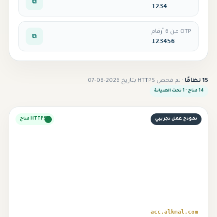
⧉
1234
OTP من 6 أرقام
⧉
123456
15 نظامًا
· تم فحص HTTPS بتاريخ 2026-08-07
14 متاح · 1 تحت الصيانة
نموذج عمل تجريبي
HTTPS متاح
⌁
acc.alkmal.com