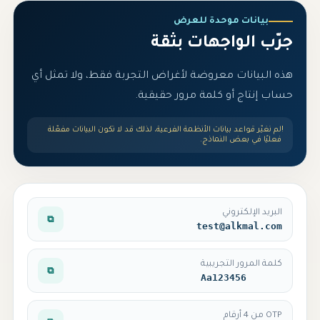
بيانات موحدة للعرض
جرّب الواجهات بثقة
هذه البيانات معروضة لأغراض التجربة فقط، ولا تمثل أي
حساب إنتاج أو كلمة مرور حقيقية.
!
لم نغيّر قواعد بيانات الأنظمة الفرعية، لذلك قد لا تكون البيانات مفعّلة
فعليًا في بعض النماذج.
البريد الإلكتروني
⧉
test@alkmal.com
كلمة المرور التجريبية
⧉
Aa123456
OTP من 4 أرقام