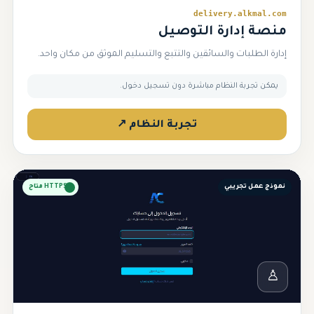
delivery.alkmal.com
منصة إدارة التوصيل
إدارة الطلبات والسائقين والتتبع والتسليم الموثق من مكان واحد.
يمكن تجربة النظام مباشرة دون تسجيل دخول.
تجربة النظام ↗
نموذج عمل تجريبي
HTTPS متاح
♙