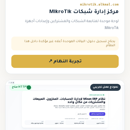
mikrotik.alkmal.com
مركز إدارة شبكات MikroTik
لوحة موحدة لمتابعة الشبكات والمشتركين وإعدادات أجهزة
MikroTik.
يحتاج تسجيل دخول؛ البيانات الموحدة أعلاه غير مؤكدة داخل هذا
النظام.
تجربة النظام ↗
نموذج عمل تجريبي
HTTPS متاح
⚖