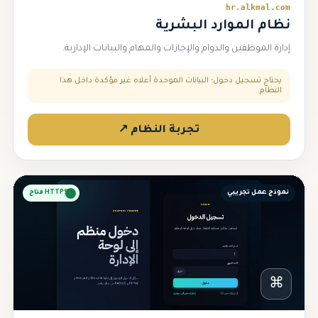
hr.alkmal.com
نظام الموارد البشرية
إدارة الموظفين والدوام والإجازات والمهام والبيانات الإدارية.
يحتاج تسجيل دخول؛ البيانات الموحدة أعلاه غير مؤكدة داخل هذا
النظام.
تجربة النظام ↗
نموذج عمل تجريبي
HTTPS متاح
⌘