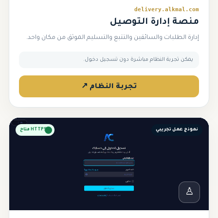
delivery.alkmal.com
منصة إدارة التوصيل
إدارة الطلبات والسائقين والتتبع والتسليم الموثق من مكان واحد.
يمكن تجربة النظام مباشرة دون تسجيل دخول.
تجربة النظام ↗
نموذج عمل تجريبي
HTTPS متاح
♙