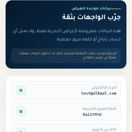
بيانات موحدة للعرض
جرّب الواجهات بثقة
هذه البيانات معروضة لأغراض التجربة فقط، ولا تمثل أي
حساب إنتاج أو كلمة مرور حقيقية.
!
لم نغيّر قواعد بيانات الأنظمة الفرعية، لذلك قد لا تكون البيانات مفعّلة
فعليًا في بعض النماذج.
البريد الإلكتروني
⧉
test@alkmal.com
كلمة المرور التجريبية
⧉
Aa123456
OTP من 4 أرقام