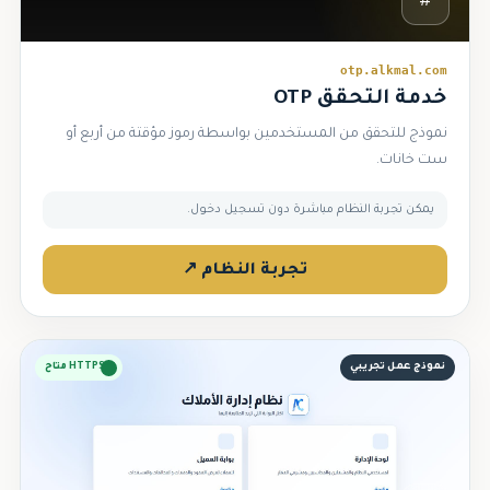
#
otp.alkmal.com
خدمة التحقق OTP
نموذج للتحقق من المستخدمين بواسطة رموز مؤقتة من أربع أو
ست خانات.
يمكن تجربة النظام مباشرة دون تسجيل دخول.
تجربة النظام ↗
نموذج عمل تجريبي
HTTPS متاح