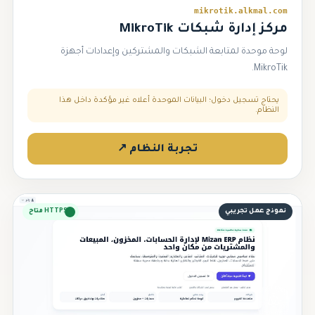
mikrotik.alkmal.com
مركز إدارة شبكات MikroTik
لوحة موحدة لمتابعة الشبكات والمشتركين وإعدادات أجهزة
MikroTik.
يحتاج تسجيل دخول؛ البيانات الموحدة أعلاه غير مؤكدة داخل هذا
النظام.
تجربة النظام ↗
نموذج عمل تجريبي
HTTPS متاح
⚖