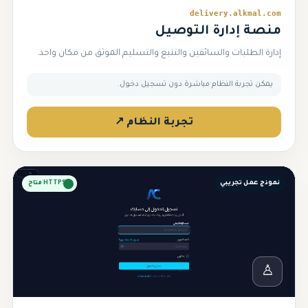
delivery.alkmal.com
منصة إدارة التوصيل
إدارة الطلبات والسائقين والتتبع والتسليم الموثق من مكان واحد.
يمكن تجربة النظام مباشرة دون تسجيل دخول.
تجربة النظام ↗
نموذج عمل تجريبي
HTTPS متاح
♙