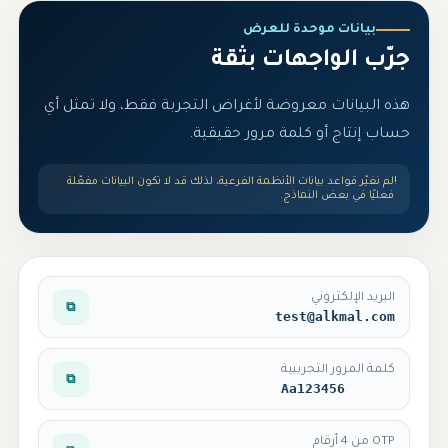
بيانات موحدة للعرض
جرّب الواجهات بثقة
هذه البيانات معروضة لأغراض التجربة فقط، ولا تمثل أي
حساب إنتاج أو كلمة مرور حقيقية.
!
لم نغيّر قواعد بيانات الأنظمة الفرعية، لذلك قد لا تكون البيانات مفعّلة
فعليًا في بعض النماذج.
البريد الإلكتروني
⧉
test@alkmal.com
كلمة المرور التجريبية
⧉
Aa123456
OTP من 4 أرقام