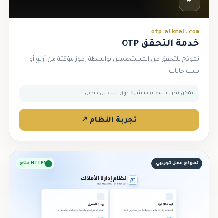
#
otp.alkmal.com
خدمة التحقق OTP
نموذج للتحقق من المستخدمين بواسطة رموز مؤقتة من أربع أو
ست خانات.
يمكن تجربة النظام مباشرة دون تسجيل دخول.
تجربة النظام ↗
نموذج عمل تجريبي
HTTPS متاح