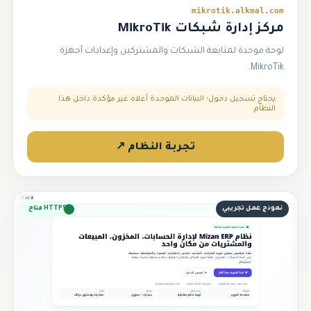
mikrotik.alkmal.com
مركز إدارة شبكات MikroTik
لوحة موحدة لمتابعة الشبكات والمشتركين وإعدادات أجهزة
MikroTik.
يحتاج تسجيل دخول؛ البيانات الموحدة أعلاه غير مؤكدة داخل هذا
النظام.
تجربة النظام ↗
نموذج عمل تجريبي
HTTPS متاح
⚖