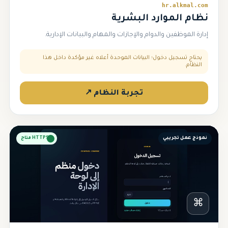
hr.alkmal.com
نظام الموارد البشرية
إدارة الموظفين والدوام والإجازات والمهام والبيانات الإدارية.
يحتاج تسجيل دخول؛ البيانات الموحدة أعلاه غير مؤكدة داخل هذا
النظام.
تجربة النظام ↗
نموذج عمل تجريبي
HTTPS متاح
⌘