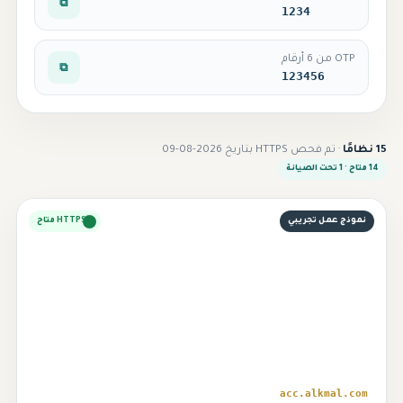
⧉
1234
OTP من 6 أرقام
⧉
123456
15 نظامًا
· تم فحص HTTPS بتاريخ 2026-08-09
14 متاح · 1 تحت الصيانة
نموذج عمل تجريبي
HTTPS متاح
⌁
acc.alkmal.com