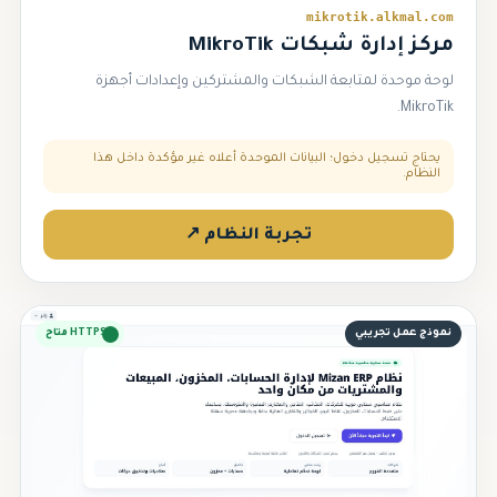
mikrotik.alkmal.com
مركز إدارة شبكات MikroTik
لوحة موحدة لمتابعة الشبكات والمشتركين وإعدادات أجهزة
MikroTik.
يحتاج تسجيل دخول؛ البيانات الموحدة أعلاه غير مؤكدة داخل هذا
النظام.
تجربة النظام ↗
نموذج عمل تجريبي
HTTPS متاح
⚖