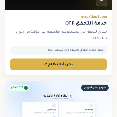
#
otp.alkmal.com
خدمة التحقق OTP
نموذج للتحقق من المستخدمين بواسطة رموز مؤقتة من أربع أو
ست خانات.
يمكن تجربة النظام مباشرة دون تسجيل دخول.
تجربة النظام ↗
نموذج عمل تجريبي
HTTPS متاح