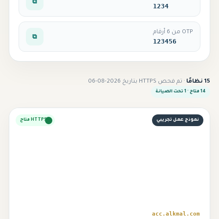
⧉
1234
OTP من 6 أرقام
⧉
123456
15 نظامًا
· تم فحص HTTPS بتاريخ 2026-08-06
14 متاح · 1 تحت الصيانة
نموذج عمل تجريبي
HTTPS متاح
⌁
acc.alkmal.com