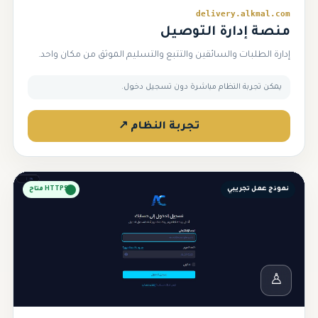
delivery.alkmal.com
منصة إدارة التوصيل
إدارة الطلبات والسائقين والتتبع والتسليم الموثق من مكان واحد.
يمكن تجربة النظام مباشرة دون تسجيل دخول.
تجربة النظام ↗
نموذج عمل تجريبي
HTTPS متاح
♙