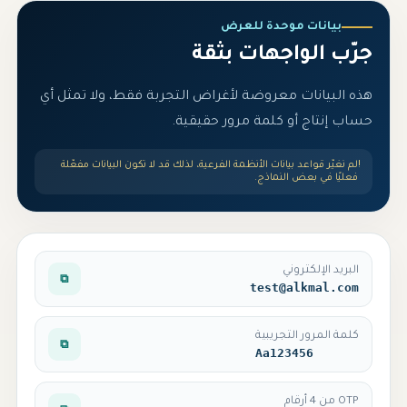
بيانات موحدة للعرض
جرّب الواجهات بثقة
هذه البيانات معروضة لأغراض التجربة فقط، ولا تمثل أي
حساب إنتاج أو كلمة مرور حقيقية.
!
لم نغيّر قواعد بيانات الأنظمة الفرعية، لذلك قد لا تكون البيانات مفعّلة
فعليًا في بعض النماذج.
البريد الإلكتروني
⧉
test@alkmal.com
كلمة المرور التجريبية
⧉
Aa123456
OTP من 4 أرقام