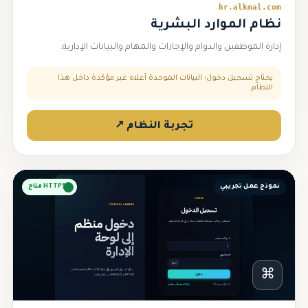
hr.alkmal.com
نظام الموارد البشرية
إدارة الموظفين والدوام والإجازات والمهام والبيانات الإدارية.
يحتاج تسجيل دخول؛ البيانات الموحدة أعلاه غير مؤكدة داخل هذا
النظام.
تجربة النظام ↗
نموذج عمل تجريبي
HTTPS متاح
⌘